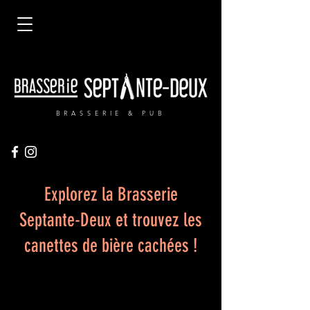
BRASSERIE & PUB
Explorez la Brasserie
Septante-Deux et trouvez les
canettes de bière cachées !