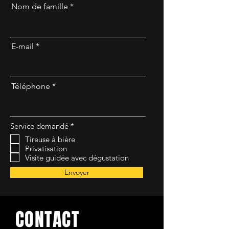
Nom de famille
E-mail
Téléphone
O
Service demandé
*
b
Tireuse à bière
l
Privatisation
i
g
Visite guidée avec dégustation
a
t
Envoyer
o
i
r
e
CONTACT