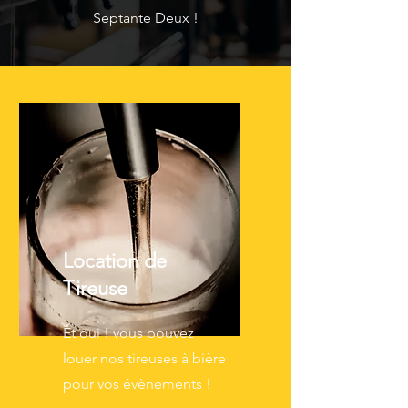
Septante Deux !
Location de
Tireuse
Et oui ! vous pouvez
louer nos tireuses à bière
pour vos évènements !