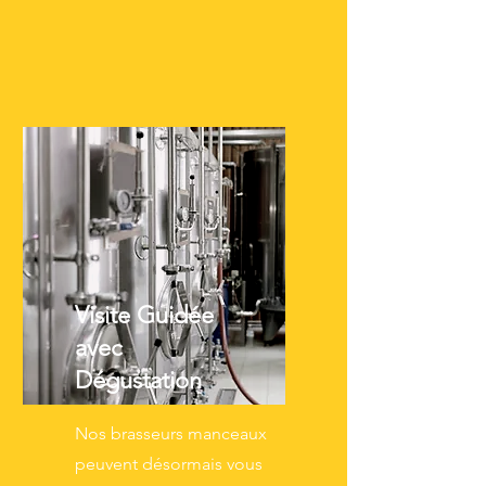
Visite Guidée
avec
Dégustation
Nos brasseurs manceaux
peuvent désormais vous