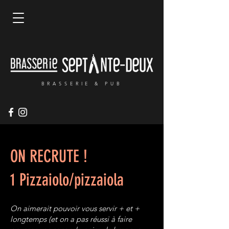
BRASSERIE & PUB
ON RECRUTE !
1 Pizzaiolo/pizzaiola
On aimerait pouvoir vous servir + et +
longtemps (et on a pas réussi à faire