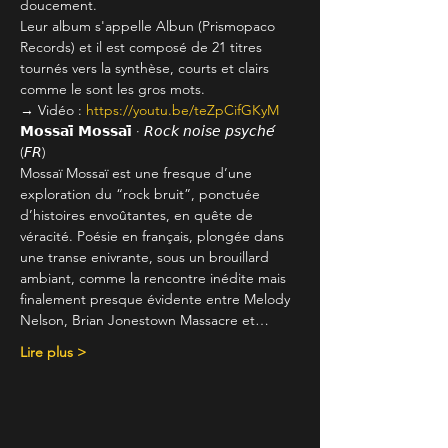
doucement.

Leur album s'appelle Albun (Prismopaco 
Records) et il est composé de 21 titres 
tournés vers la synthèse, courts et clairs 
comme le sont les gros mots.

→ Vidéo : 
https://youtu.be/teZpCifGKyM
𝗠𝗼𝘀𝘀𝗮𝗶̈ 𝗠𝗼𝘀𝘀𝗮𝗶̈ ∙ 𝘙𝘰𝘤𝘬 𝘯𝘰𝘪𝘴𝘦 𝘱𝘴𝘺𝘤𝘩𝘦́ 
(𝘍𝘙)

Mossaï Mossaï est une fresque d’une 
exploration du “rock bruit”, ponctuée 
d’histoires envoûtantes, en quête de 
véracité. Poésie en français, plongée dans 
une transe enivrante, sous un brouillard 
ambiant, comme la rencontre inédite mais 
finalement presque évidente entre Melody 
Nelson, Brian Jonestown Massacre et…
Lire plus >