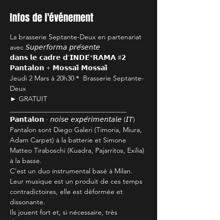
Infos de l'événement
La brasserie Septante-Deux en partenariat 
avec 𝘚𝘶𝘱𝘦𝘳𝘧𝘰𝘳𝘮𝘢 𝘱𝘳𝘦́𝘴𝘦𝘯𝘵𝘦

𝗱𝗮𝗻𝘀 𝗹𝗲 𝗰𝗮𝗱𝗿𝗲 𝗱'𝗜𝗡𝗗𝗘́*𝗥𝗔𝗠𝗔 #𝟮

𝗣𝗮𝗻𝘁𝗮𝗹𝗼𝗻 + 𝗠𝗼𝘀𝘀𝗮𝗶̈ 𝗠𝗼𝘀𝘀𝗮𝗶̈

Jeudi 2 Mars à 20h30＊ Brasserie Septante-
Deux

► GRATUIT

__________________________________

𝗣𝗮𝗻𝘁𝗮𝗹𝗼𝗻 ∙ 𝘯𝘰𝘪𝘴𝘦 𝘦𝘹𝘱𝘦́𝘳𝘪𝘮𝘦𝘯𝘵𝘢𝘭𝘦 (𝘐𝘛)

Pantalon sont Diego Galeri (Timoria, Miura, 
Adam Carpet) à la batterie et Simone 
Matteo Tiraboschi (Kuadra, Pajarritos, Exilia) 
à la basse.

C'est un duo instrumental basé à Milan.

Leur musique est un produit de ces temps 
contradictoires, elle est déformée et 
dissonante.

Ils jouent fort et, si nécessaire, très 