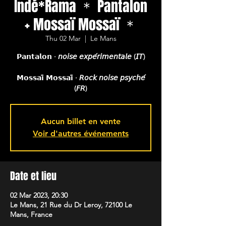
Indé*Rama ＊ Pantalon
+ Mossaï Mossaï ＊
Thu 02 Mar
  |  
Le Mans
𝗣𝗮𝗻𝘁𝗮𝗹𝗼𝗻 ∙ 𝘯𝘰𝘪𝘴𝘦 𝘦𝘹𝘱𝘦́𝘳𝘪𝘮𝘦𝘯𝘵𝘢𝘭𝘦 (𝘐𝘛)
𝗠𝗼𝘀𝘀𝗮𝗶̈ 𝗠𝗼𝘀𝘀𝗮𝗶̈ ∙ 𝘙𝘰𝘤𝘬 𝘯𝘰𝘪𝘴𝘦 𝘱𝘴𝘺𝘤𝘩𝘦́
(𝘍𝘙)
Aucun billet en vente
Voir d'autres événements
Date et lieu
02 Mar 2023, 20:30
Le Mans, 21 Rue du Dr Leroy, 72100 Le
Mans, France